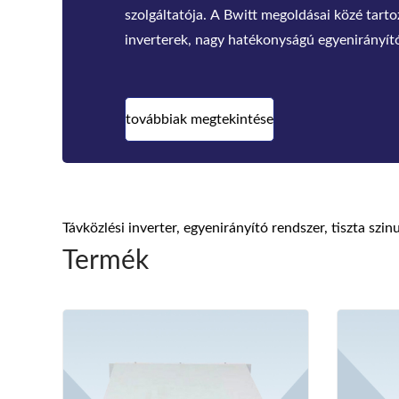
létrehozta a teljes minőségellenőrzési rendsz
ellenőrizzük az anyagokat komoly, SMT, össz
öregedési
továbbiak megtekintése
Távközlési inverter, egyenirányító rendszer, tiszta sz
Termék