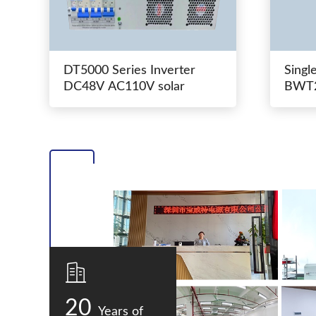
DT5000 Series Inverter
Singl
DC48V AC110V solar
BWT2
switc
20
Years of