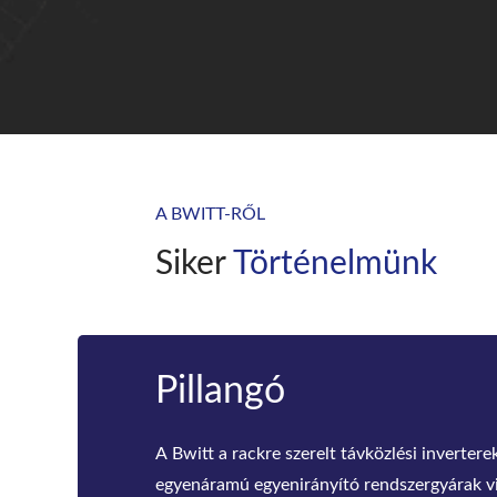
A BWITT-RŐL
Siker
Történelmünk
20 év
Több mint 20 éves OEM tapasztalattal, hog
ügyfelek több mint 60 országban / régióba