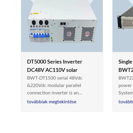
DT5000 Series Inverter
Singl
DC48V AC110V solar
BWT2
BWT-DT1500 serial 48Vdc
BWT22
switc
&220Vdc modular parallel
power
connection inverter is an
System
inversion device that converts
Teleco
továbbiak megtekintése
tovább
48V dc/220Vdc power supplied
today,
by communication DC power
& Ener
supply into 220V/50Hz
sinusoidal AC power. It is