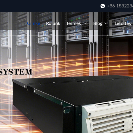
+86 188228
Címke
Rólunk
Termék
Blog
Letöltés