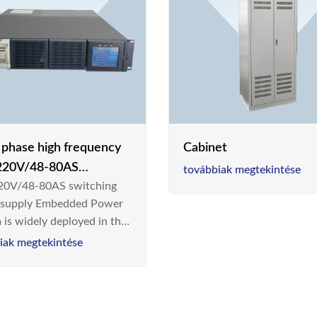
e phase high frequency
Cabinet
20V/48-80AS
továbbiak megtekintése
0V/48-80AS switching
hing power supply
 supply Embedded Power
 is widely deployed in the
m/Industrial environment
iak megtekintése
 a new generation “Green
gy Saving” system,