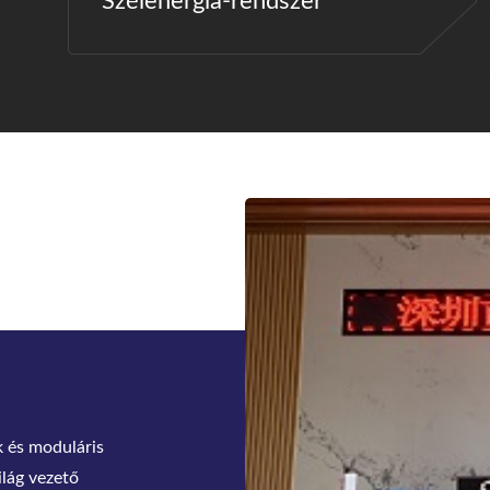
Szélenergia-rendszer
y támogassa az
n, BWITT