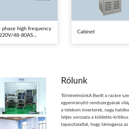
e phase high frequency
Cabinet
20V/48-80AS
hing power
Rólunk
TörténelmünkA Bwitt a rackre sze
egyenirányító rendszergyárak vilá
a telekom inverterek, nagy haték
teljes sorozata a küldetés-kriti
tapasztalattal, hogy támogassa az 