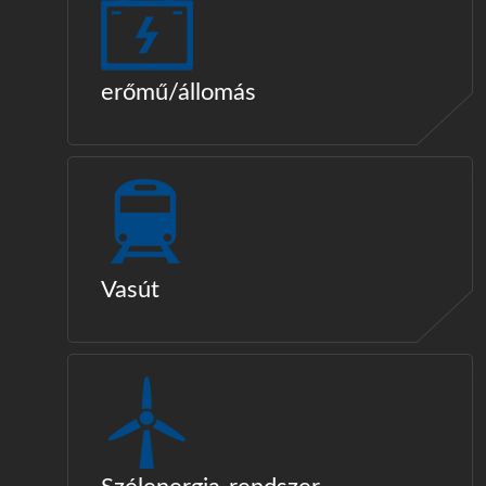
erőmű/állomás
Vasút