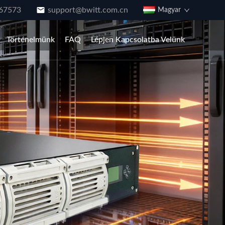
67573
support@bwitt.com.cn
Magyar
Történelmünk
FAQ
Lépjen Kapcsolatba Velünk