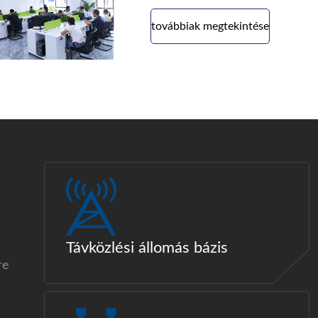
továbbiak megtekintése
Távközlési állomás bázis
re