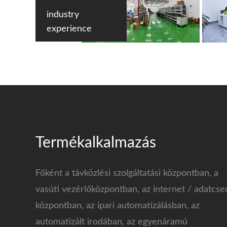
industry
experience
Termékalkalmazás
Főként a távközlési szolgáltatási központban, a
vasúti vezérlőközpontban, az internet / adatcse
központban, az ipari automatizálásban, az
automatizált irodában, az egyenáramú