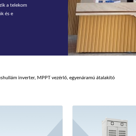
ert,
eszerelés,
inushullám inverter, MPPT vezérlő, egyenáramú átalakító