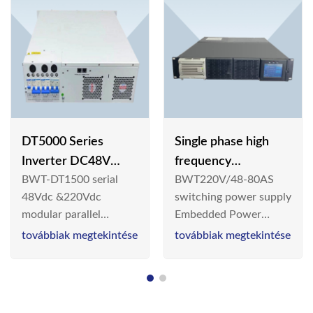
DT5000 Series
Single phase high
Inverter DC48V
frequency
BWT-DT1500 serial
BWT220V/48-80AS
AC110V solar
BWT220V/48-80AS
48Vdc &220Vdc
switching power supply
switching power
modular parallel
Embedded Power
supply
connection inverter is
System is widely
továbbiak megtekintése
továbbiak megtekintése
an inversion device that
deployed in the
converts 48V
Telecom/Industrial
dc/220Vdc power
environment today, a
supplied by
new generation “Green