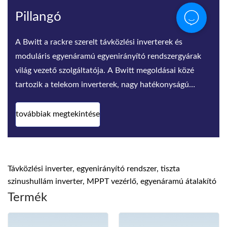
Pillangó
A Bwitt a rackre szerelt távközlési inverterek és
moduláris egyenáramú egyenirányító rendszergyárak
világ vezető szolgáltatója. A Bwitt megoldásai közé
tartozik a telekom inverterek, nagy hatékonyságú
egyenirányítók és e
továbbiak megtekintése
Távközlési inverter, egyenirányító rendszer, tiszta
szinushullám inverter, MPPT vezérlő, egyenáramú átalakító
Termék