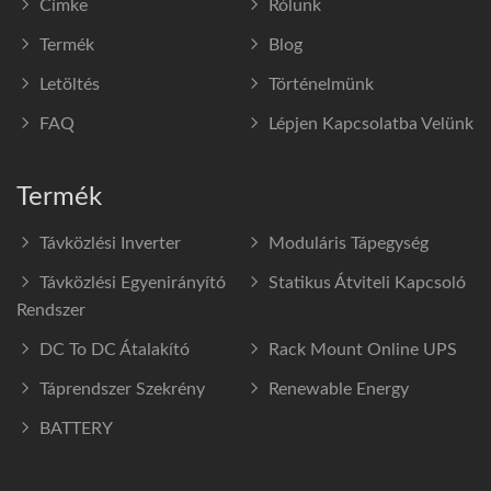
Címke
Rólunk
Termék
Blog
Letöltés
Történelmünk
FAQ
Lépjen Kapcsolatba Velünk
Termék
Távközlési Inverter
Moduláris Tápegység
Távközlési Egyenirányító
Statikus Átviteli Kapcsoló
Rendszer
DC To DC Átalakító
Rack Mount Online UPS
Táprendszer Szekrény
Renewable Energy
BATTERY