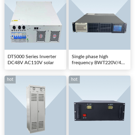
DT5000 Series Inverter
Single phase high
DC48V AC110V solar
frequency BWT220V/48-
80AS switching power
hot
hot