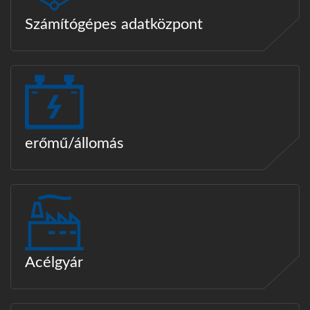
Számítógépes adatközpont
erőmű/állomás
Acélgyár