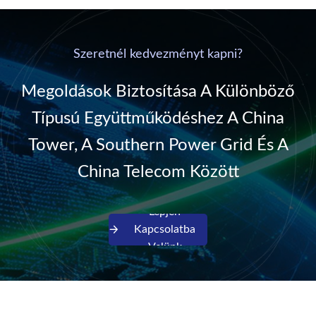
communication DC
& Energy Saving”
power supply into
system,
220V/50Hz sinusoidal
Szeretnél kedvezményt kapni?
AC power. It is
designed with complete
Megoldások Biztosítása A Különböző
isolati...
Típusú Együttműködéshez A China
Tower, A Southern Power Grid És A
China Telecom Között
Lépjen
Kapcsolatba
Velünk