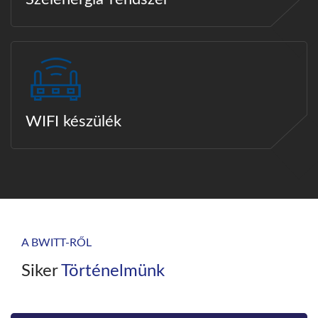
WIFI készülék
A BWITT-RŐL
Siker
Történelmünk