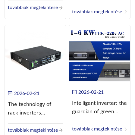
converts direct
továbbiak megtekintése
current (DC) into
továbbiak megtekintése
alternating current
(AC).
2026-02-21
2026-02-21
Intelligent inverter: the
The technology of
guardian of green
rack inverters
energy
continues to improve,
továbbiak megtekintése
such as the use of
továbbiak megtekintése